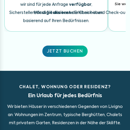
Sie wer
wir sind für jede Anfrage
verfügbar
,
Sicherstellen, dass Sie das beste Erlebnis haben
Wir digitalisieren
die Check-in und Check-out Pr
basierend auf Ihren Bedürfnissen.
JETZT BUCHEN
CHALET, WOHNUNG ODER RESIDENZ?
Ein Urlaub für jedes Bedürfnis
Wir bieten Häuser in verschiedenen Gegenden von Livigno
an: Wohnungen im Zentrum,
typische Berghütten, Chalets
mit privatem Garten, Residenzen
in der Nähe der Skilifte.