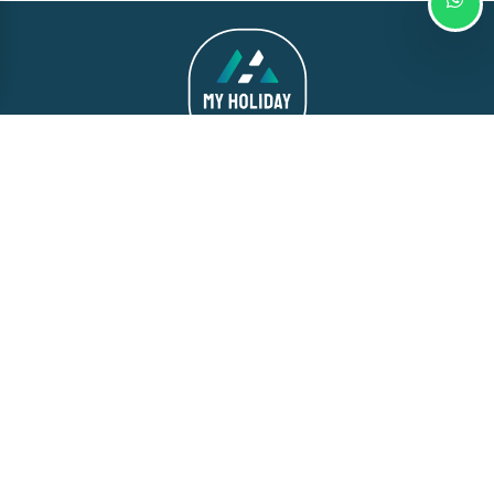
Kontakte
Schnelles Menü
info@myholidaylivigno.com
Unsere Wohnungen
+39 0342 996 983
Unsere Ratschläge
Via Saroch, 1688, 23041
Kontakt
Livigno SO, Italia
FAQ